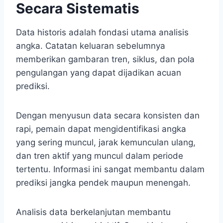
Secara Sistematis
Data historis adalah fondasi utama analisis
angka. Catatan keluaran sebelumnya
memberikan gambaran tren, siklus, dan pola
pengulangan yang dapat dijadikan acuan
prediksi.
Dengan menyusun data secara konsisten dan
rapi, pemain dapat mengidentifikasi angka
yang sering muncul, jarak kemunculan ulang,
dan tren aktif yang muncul dalam periode
tertentu. Informasi ini sangat membantu dalam
prediksi jangka pendek maupun menengah.
Analisis data berkelanjutan membantu