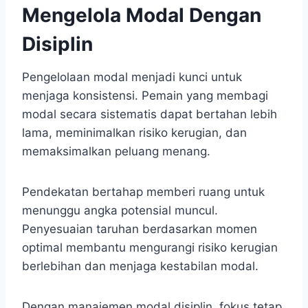
Mengelola Modal Dengan
Disiplin
Pengelolaan modal menjadi kunci untuk
menjaga konsistensi. Pemain yang membagi
modal secara sistematis dapat bertahan lebih
lama, meminimalkan risiko kerugian, dan
memaksimalkan peluang menang.
Pendekatan bertahap memberi ruang untuk
menunggu angka potensial muncul.
Penyesuaian taruhan berdasarkan momen
optimal membantu mengurangi risiko kerugian
berlebihan dan menjaga kestabilan modal.
Dengan manajemen modal disiplin, fokus tetap