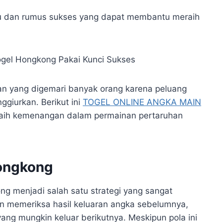
itu dan rumus sukses yang dapat membantu meraih
an yang digemari banyak orang karena peluang
giurkan. Berikut ini
TOGEL ONLINE ANGKA MAIN
raih kemenangan dalam permainan pertaruhan
Hongkong
g menjadi salah satu strategi yang sangat
 memeriksa hasil keluaran angka sebelumnya,
g mungkin keluar berikutnya. Meskipun pola ini