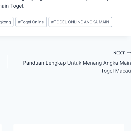
main Togel.
ngkong
#
Togel Online
#
TOGEL ONLINE ANGKA MAIN
NEXT
Panduan Lengkap Untuk Menang Angka Main
Togel Macau