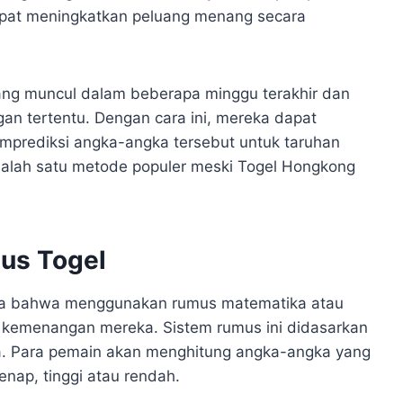
apat meningkatkan peluang menang secara
ang muncul dalam beberapa minggu terakhir dan
n tertentu. Dengan cara ini, mereka dapat
mprediksi angka-angka tersebut untuk taruhan
 salah satu metode populer meski Togel Hongkong
us Togel
ya bahwa menggunakan rumus matematika atau
g kemenangan mereka. Sistem rumus ini didasarkan
ya. Para pemain akan menghitung angka-angka yang
enap, tinggi atau rendah.