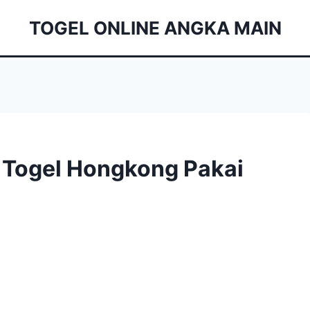
TOGEL ONLINE ANGKA MAIN
t Togel Hongkong Pakai