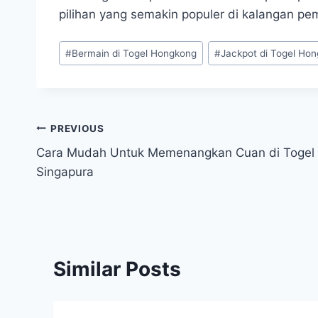
pilihan yang semakin populer di kalangan pe
Post
#
Bermain di Togel Hongkong
#
Jackpot di Togel Ho
Tags:
Post
PREVIOUS
Cara Mudah Untuk Memenangkan Cuan di Togel
navigation
Singapura
Similar Posts