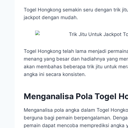
h
a
e
e
k
i
h
a
c
s
l
y
n
a
Togel Hongkong semakin seru dengan trik j
t
e
s
e
p
e
r
jackpot dengan mudah.
s
b
e
g
e
e
A
o
n
r
p
o
g
a
p
k
e
m
r
Togel Hongkong telah lama menjadi permain
menang yang besar dan hadiahnya yang meng
akan membahas beberapa trik jitu untuk me
angka ini secara konsisten.
Menganalisa Pola Togel 
Menganalisa pola angka dalam Togel Hongkon
berguna bagi pemain berpengalaman. Dengan
pemain dapat mencoba memprediksi angka yan