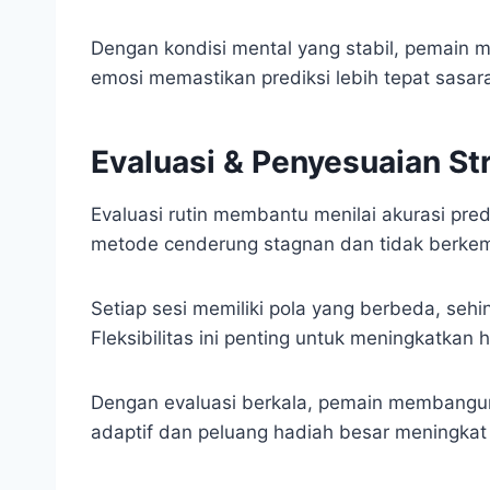
Dengan kondisi mental yang stabil, pemain 
emosi memastikan prediksi lebih tepat sasa
Evaluasi & Penyesuaian St
Evaluasi rutin membantu menilai akurasi pred
metode cenderung stagnan dan tidak berke
Setiap sesi memiliki pola yang berbeda, sehin
Fleksibilitas ini penting untuk meningkatkan h
Dengan evaluasi berkala, pemain membangun
adaptif dan peluang hadiah besar meningkat s