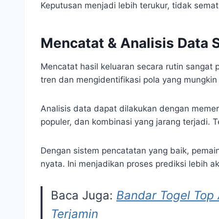
Keputusan menjadi lebih terukur, tidak sem
Mencatat & Analisis Data 
Mencatat hasil keluaran secara rutin sangat 
tren dan mengidentifikasi pola yang mungkin
Analisis data dapat dilakukan dengan meme
populer, dan kombinasi yang jarang terjadi. T
Dengan sistem pencatatan yang baik, pemain
nyata. Ini menjadikan proses prediksi lebih a
Baca Juga:
Bandar Togel Top
Terjamin