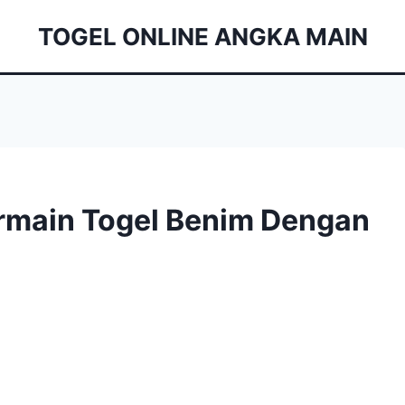
TOGEL ONLINE ANGKA MAIN
ermain Togel Benim Dengan