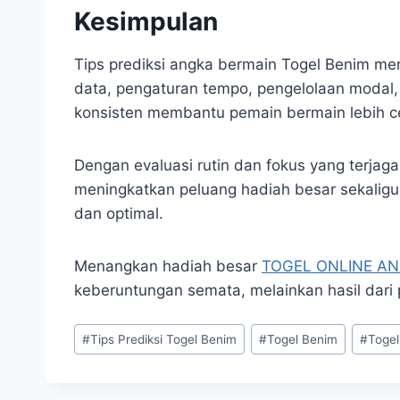
Kesimpulan
Tips prediksi angka bermain Togel Benim m
data, pengaturan tempo, pengelolaan modal,
konsisten membantu pemain bermain lebih c
Dengan evaluasi rutin dan fokus yang terjaga, 
meningkatkan peluang hadiah besar sekali
dan optimal.
Menangkan hadiah besar
TOGEL ONLINE A
keberuntungan semata, melainkan hasil dari 
Post
#
Tips Prediksi Togel Benim
#
Togel Benim
#
Togel
Tags: