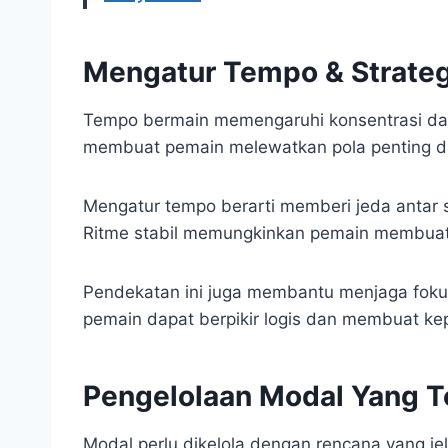
Mengatur Tempo & Strateg
Tempo bermain memengaruhi konsentrasi dan k
membuat pemain melewatkan pola penting da
Mengatur tempo berarti memberi jeda antar s
Ritme stabil memungkinkan pemain membuat p
Pendekatan ini juga membantu menjaga fok
pemain dapat berpikir logis dan membuat kep
Pengelolaan Modal Yang T
Modal perlu dikelola dengan rencana yang jel