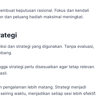
membuat keputusan rasional. Fokus dan kendali
ran dan peluang hadiah maksimal meningkat.
rategi
iksi dan strategi yang digunakan. Tanpa evaluasi,
mbang.
gga strategi perlu disesuaikan agar tetap relevan.
asil.
 pengalaman lebih matang. Strategi menjadi
eiring waktu, menjadikan setiap sesi lebih efektif.