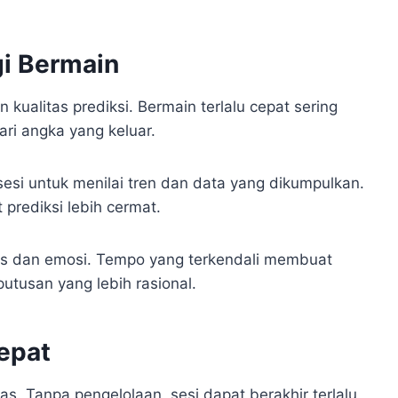
i Bermain
ualitas prediksi. Bermain terlalu cepat sering
ri angka yang keluar.
esi untuk menilai tren dan data yang dikumpulkan.
rediksi lebih cermat.
us dan emosi. Tempo yang terkendali membuat
utusan yang lebih rasional.
epat
as. Tanpa pengelolaan, sesi dapat berakhir terlalu