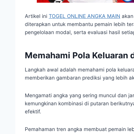
Artikel ini
TOGEL ONLINE ANGKA MAIN
akan 
diterapkan untuk membantu pemain lebih te
pengelolaan modal, serta evaluasi hasil setia
Memahami Pola Keluaran 
Langkah awal adalah memahami pola keluar
memberikan gambaran prediksi yang lebih ak
Mengamati angka yang sering muncul dan j
kemungkinan kombinasi di putaran berikutnya. 
efektif.
Pemahaman tren angka membuat pemain lebih