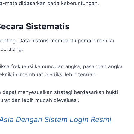
ata-mata didasarkan pada keberuntungan.
Secara Sistematis
penting. Data historis membantu pemain menilai
 berulang.
riksa frekuensi kemunculan angka, pasangan angka
eknik ini membuat prediksi lebih terarah.
 dapat menyesuaikan strategi berdasarkan bukti
kurat dan lebih mudah dievaluasi.
 Asia Dengan Sistem Login Resmi