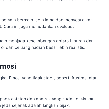
pemain bermain lebih lama dan menyesuaikan
t. Cara ini juga memudahkan evaluasi.
emain menjaga keseimbangan antara hiburan dan
rol dan peluang hadiah besar lebih realistis.
Emosi
a. Emosi yang tidak stabil, seperti frustrasi atau
 pada catatan dan analisis yang sudah dilakukan.
an jeda sejenak adalah langkah bijak.