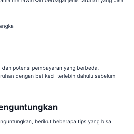
vania menawarkan berbagai jenis taruhan yang bisa
 angka
tan dan potensi pembayaran yang berbeda.
ruhan dengan bet kecil terlebih dahulu sebelum
Menguntungkan
guntungkan, berikut beberapa tips yang bisa