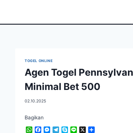
Skip
to
content
TOGEL ONLINE
Agen Togel Pennsylvan
Minimal Bet 500
02.10.2025
Bagikan
W
F
M
T
S
L
X
S