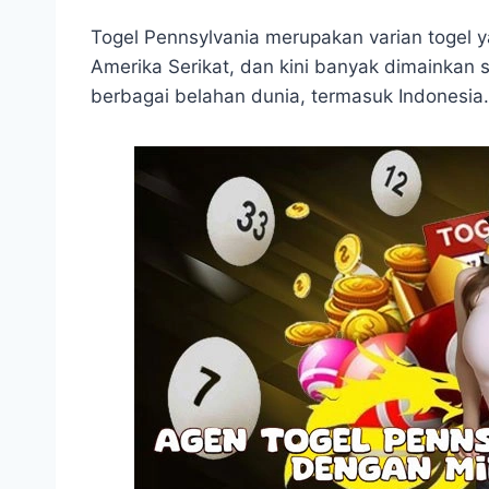
h
a
e
e
k
i
h
a
c
s
l
y
n
a
Togel Pennsylvania merupakan varian togel y
t
e
s
e
p
e
r
Amerika Serikat, dan kini banyak dimainkan 
s
b
e
g
e
e
berbagai belahan dunia, termasuk Indonesia.
A
o
n
r
p
o
g
a
p
k
e
m
r