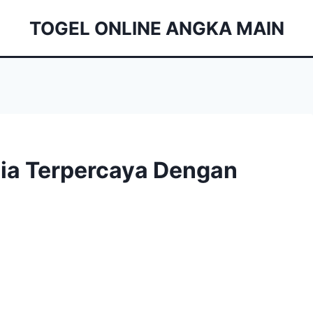
TOGEL ONLINE ANGKA MAIN
ia Terpercaya Dengan