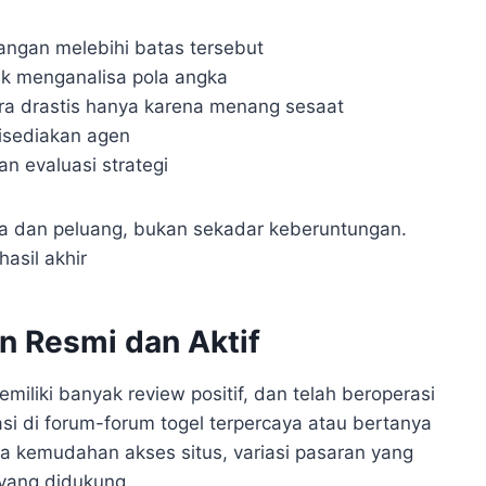
angan melebihi batas tersebut
k menganalisa pola angka
ra drastis hanya karena menang sesaat
isediakan agen
n evaluasi strategi
ka dan peluang, bukan sekadar keberuntungan.
asil akhir
 Resmi dan Aktif
emiliki banyak review positif, dan telah beroperasi
 di forum-forum togel terpercaya atau bertanya
uga kemudahan akses situs, variasi pasaran yang
yang didukung.