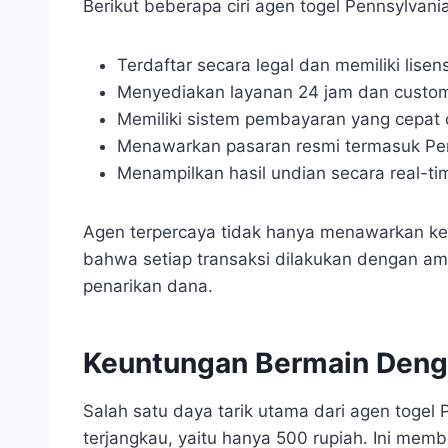
Berikut beberapa ciri agen togel Pennsylvan
Terdaftar secara legal dan memiliki lisens
Menyediakan layanan 24 jam dan custome
Memiliki sistem pembayaran yang cepat
Menawarkan pasaran resmi termasuk Pe
Menampilkan hasil undian secara real-ti
Agen terpercaya tidak hanya menawarkan ke
bahwa setiap transaksi dilakukan dengan am
penarikan dana.
Keuntungan Bermain Deng
Salah satu daya tarik utama dari agen togel
terjangkau, yaitu hanya 500 rupiah. Ini mem