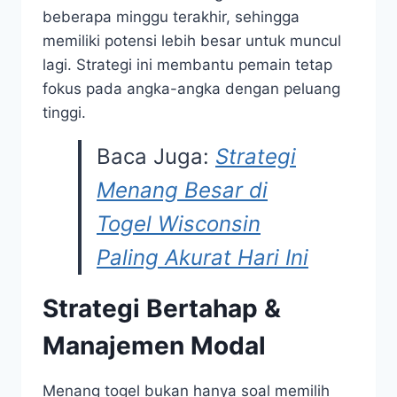
beberapa minggu terakhir, sehingga
memiliki potensi lebih besar untuk muncul
lagi. Strategi ini membantu pemain tetap
fokus pada angka-angka dengan peluang
tinggi.
Baca Juga:
Strategi
Menang Besar di
Togel Wisconsin
Paling Akurat Hari Ini
Strategi Bertahap &
Manajemen Modal
Menang togel bukan hanya soal memilih