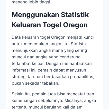
menang lebih tinggi.
Menggunakan Statistik
Keluaran Togel Oregon
Data keluaran togel Oregon menjadi kunci
untuk menentukan angka jitu. Statistik
menunjukkan angka mana yang sering
muncul dan angka yang cenderung
terlambat keluar. Dengan memanfaatkan
informasi ini, pemain dapat menyusun
strategi taruhan berdasarkan probabilitas,
bukan sekadar tebakan.
Selain itu, pemain juga bisa mencatat tren
kemenangan sebelumnya. Misalnya, angka
tertentu muncul berulang kali dalam