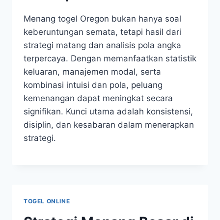
Menang togel Oregon bukan hanya soal
keberuntungan semata, tetapi hasil dari
strategi matang dan analisis pola angka
terpercaya. Dengan memanfaatkan statistik
keluaran, manajemen modal, serta
kombinasi intuisi dan pola, peluang
kemenangan dapat meningkat secara
signifikan. Kunci utama adalah konsistensi,
disiplin, dan kesabaran dalam menerapkan
strategi.
TOGEL ONLINE