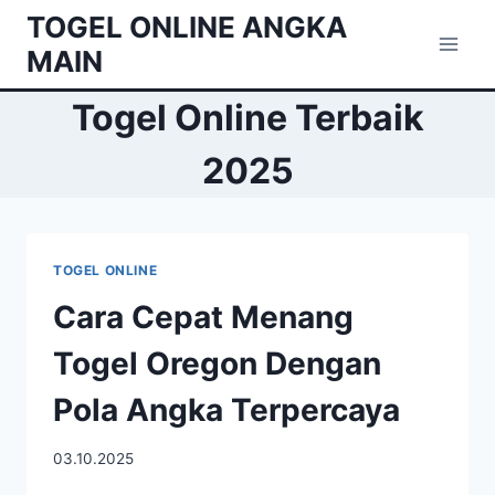
Skip
TOGEL ONLINE ANGKA
to
MAIN
content
Togel Online Terbaik
2025
TOGEL ONLINE
Cara Cepat Menang
Togel Oregon Dengan
Pola Angka Terpercaya
03.10.2025