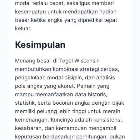
modal terlalu cepat, sekaligus memberi
kesempatan untuk mendapatkan hadiah
besar ketika angka yang diprediksi tepat
keluar.
Kesimpulan
Menang besar di Togel Wisconsin
membutuhkan kombinasi strategi cerdas,
pengelolaan modal disiplin, dan analisis
pola angka yang akurat. Pemain yang
mampu memanfaatkan data historis,
statistik, serta bocoran angka dengan bijak
memiliki peluang lebih tinggi untuk meraih
kemenangan. Kuncinya adalah konsistensi,
kesabaran, dan kemampuan mengambil
keputusan berdasarkan perhitungan, bukan