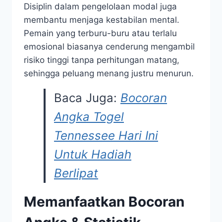
Disiplin dalam pengelolaan modal juga
membantu menjaga kestabilan mental.
Pemain yang terburu-buru atau terlalu
emosional biasanya cenderung mengambil
risiko tinggi tanpa perhitungan matang,
sehingga peluang menang justru menurun.
Baca Juga:
Bocoran
Angka Togel
Tennessee Hari Ini
Untuk Hadiah
Berlipat
Memanfaatkan Bocoran