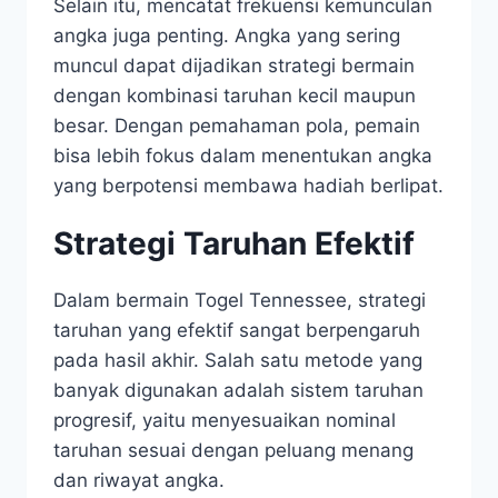
Selain itu, mencatat frekuensi kemunculan
angka juga penting. Angka yang sering
muncul dapat dijadikan strategi bermain
dengan kombinasi taruhan kecil maupun
besar. Dengan pemahaman pola, pemain
bisa lebih fokus dalam menentukan angka
yang berpotensi membawa hadiah berlipat.
Strategi Taruhan Efektif
Dalam bermain Togel Tennessee, strategi
taruhan yang efektif sangat berpengaruh
pada hasil akhir. Salah satu metode yang
banyak digunakan adalah sistem taruhan
progresif, yaitu menyesuaikan nominal
taruhan sesuai dengan peluang menang
dan riwayat angka.