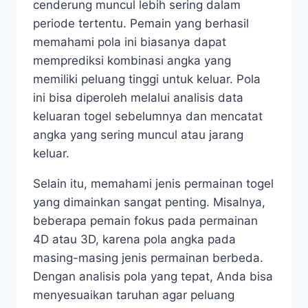
cenderung muncul lebih sering dalam
periode tertentu. Pemain yang berhasil
memahami pola ini biasanya dapat
memprediksi kombinasi angka yang
memiliki peluang tinggi untuk keluar. Pola
ini bisa diperoleh melalui analisis data
keluaran togel sebelumnya dan mencatat
angka yang sering muncul atau jarang
keluar.
Selain itu, memahami jenis permainan togel
yang dimainkan sangat penting. Misalnya,
beberapa pemain fokus pada permainan
4D atau 3D, karena pola angka pada
masing-masing jenis permainan berbeda.
Dengan analisis pola yang tepat, Anda bisa
menyesuaikan taruhan agar peluang