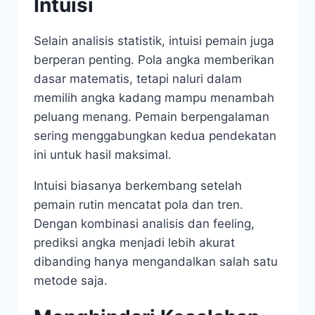
Intuisi
Selain analisis statistik, intuisi pemain juga
berperan penting. Pola angka memberikan
dasar matematis, tetapi naluri dalam
memilih angka kadang mampu menambah
peluang menang. Pemain berpengalaman
sering menggabungkan kedua pendekatan
ini untuk hasil maksimal.
Intuisi biasanya berkembang setelah
pemain rutin mencatat pola dan tren.
Dengan kombinasi analisis dan feeling,
prediksi angka menjadi lebih akurat
dibanding hanya mengandalkan salah satu
metode saja.