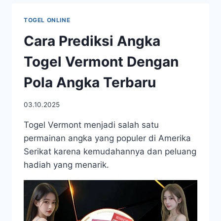
TOGEL ONLINE
Cara Prediksi Angka
Togel Vermont Dengan
Pola Angka Terbaru
03.10.2025
Togel Vermont menjadi salah satu
permainan angka yang populer di Amerika
Serikat karena kemudahannya dan peluang
hadiah yang menarik.