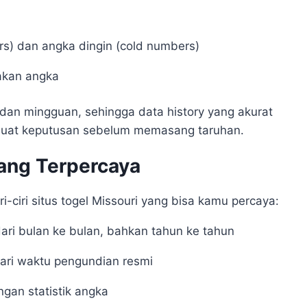
rs) dan angka dingin (cold numbers)
akan angka
 dan mingguan, sehingga data history yang akurat
uat keputusan sebelum memasang taruhan.
Yang Terpercaya
ri-ciri situs togel Missouri yang bisa kamu percaya:
dari bulan ke bulan, bahkan tahun ke tahun
dari waktu pengundian resmi
gan statistik angka