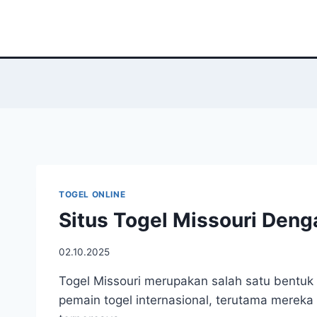
Skip
to
content
TOGEL ONLINE
Situs Togel Missouri Deng
02.10.2025
Togel Missouri merupakan salah satu bentuk
pemain togel internasional, terutama mereka