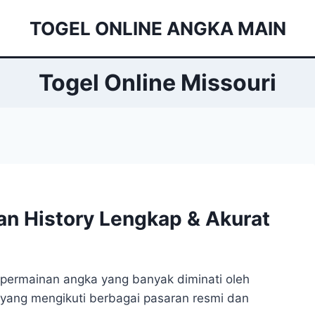
TOGEL ONLINE ANGKA MAIN
Togel Online Missouri
an History Lengkap & Akurat
 permainan angka yang banyak diminati oleh
 yang mengikuti berbagai pasaran resmi dan