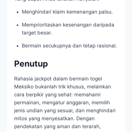
Menghindari klaim kemenangan palsu.
Memprioritaskan kesenangan daripada
target besar.
Bermain secukupnya dan tetap rasional.
Penutup
Rahasia jackpot dalam bermain togel
Meksiko bukanlah trik khusus, melainkan
cara berpikir yang sehat: memahami
permainan, mengatur anggaran, memilih
jenis undian yang sesuai, dan menghindari
mitos yang menyesatkan. Dengan
pendekatan yang aman dan terarah,