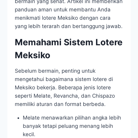
bermain yang sehat. Artikel ini memberikan
panduan aman untuk membantu Anda
menikmati lotere Meksiko dengan cara
yang lebih terarah dan bertanggung jawab.
Memahami Sistem Lotere
Meksiko
Sebelum bermain, penting untuk
mengetahui bagaimana sistem lotere di
Meksiko bekerja. Beberapa jenis lotere
seperti Melate, Revancha, dan Chispazo
memiliki aturan dan format berbeda.
Melate menawarkan pilihan angka lebih
banyak tetapi peluang menang lebih
kecil.