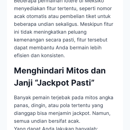
Beberapa permainan lotere di Meksiko
menyediakan fitur tertentu, seperti nomor
acak otomatis atau pembelian tiket untuk
beberapa undian sekaligus. Meskipun fitur
ini tidak meningkatkan peluang
kemenangan secara pasti, fitur tersebut
dapat membantu Anda bermain lebih
efisien dan konsisten.
Menghindari Mitos dan
Janji “Jackpot Pasti”
Banyak pemain terjebak pada mitos angka
panas, dingin, atau pola tertentu yang
dianggap bisa menjamin jackpot. Namun,
semua undian bersifat acak.
Yang dapat Anda lakukan hanyalah: