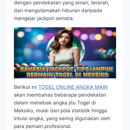
dengan pendekatan yang aman, terarah,
dan mengutamakan hiburan daripada
mengejar jackpot semata.
Berikut ini
TOGEL ONLINE ANGKA MAIN
akan membahas beberapa pendekatan
dalam menebak angka jitu Togel di
Meksiko, mulai dari pola statistik hingga
intuisi angka, yang sering digunakan oleh
para pemain profesional.