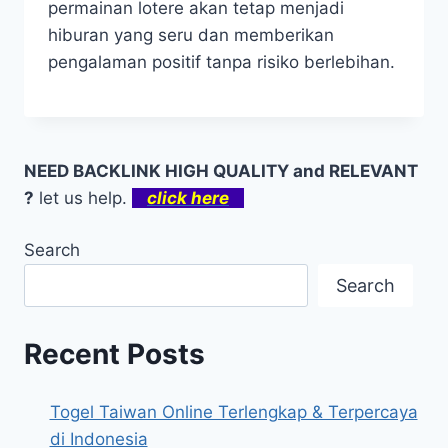
permainan lotere akan tetap menjadi
hiburan yang seru dan memberikan
pengalaman positif tanpa risiko berlebihan.
NEED BACKLINK HIGH QUALITY and RELEVANT
?
let us help.
click here
Search
Search
Recent Posts
Togel Taiwan Online Terlengkap & Terpercaya
di Indonesia