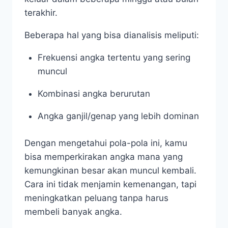
terakhir.
Beberapa hal yang bisa dianalisis meliputi:
Frekuensi angka tertentu yang sering
muncul
Kombinasi angka berurutan
Angka ganjil/genap yang lebih dominan
Dengan mengetahui pola-pola ini, kamu
bisa memperkirakan angka mana yang
kemungkinan besar akan muncul kembali.
Cara ini tidak menjamin kemenangan, tapi
meningkatkan peluang tanpa harus
membeli banyak angka.