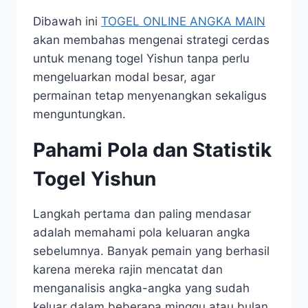
Dibawah ini
TOGEL ONLINE ANGKA MAIN
akan membahas mengenai strategi cerdas
untuk menang togel Yishun tanpa perlu
mengeluarkan modal besar, agar
permainan tetap menyenangkan sekaligus
menguntungkan.
Pahami Pola dan Statistik
Togel Yishun
Langkah pertama dan paling mendasar
adalah memahami pola keluaran angka
sebelumnya. Banyak pemain yang berhasil
karena mereka rajin mencatat dan
menganalisis angka-angka yang sudah
keluar dalam beberapa minggu atau bulan