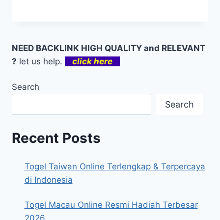
NEED BACKLINK HIGH QUALITY and RELEVANT
?
let us help.
click here
Search
Search
Recent Posts
Togel Taiwan Online Terlengkap & Terpercaya
di Indonesia
Togel Macau Online Resmi Hadiah Terbesar
2026