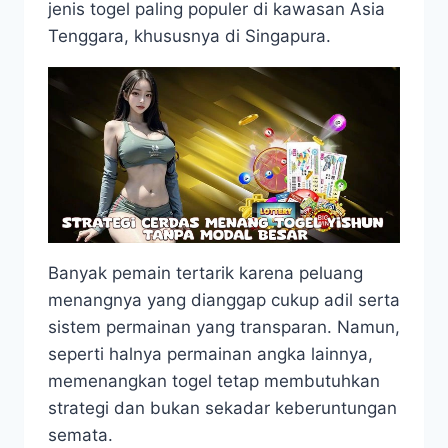
jenis togel paling populer di kawasan Asia
Tenggara, khususnya di Singapura.
Banyak pemain tertarik karena peluang
menangnya yang dianggap cukup adil serta
sistem permainan yang transparan. Namun,
seperti halnya permainan angka lainnya,
memenangkan togel tetap membutuhkan
strategi dan bukan sekadar keberuntungan
semata.