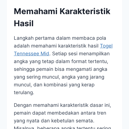
Memahami Karakteristik
Hasil
Langkah pertama dalam membaca pola
adalah memahami karakteristik hasil
Togel
Tennessee Mid
. Setiap sesi menampilkan
angka yang tetap dalam format tertentu,
sehingga pemain bisa mengamati angka
yang sering muncul, angka yang jarang
muncul, dan kombinasi yang kerap
terulang.
Dengan memahami karakteristik dasar ini,
pemain dapat membedakan antara tren
yang nyata dan kebetulan semata.
Misalnya, beberapa angka tertentu sering