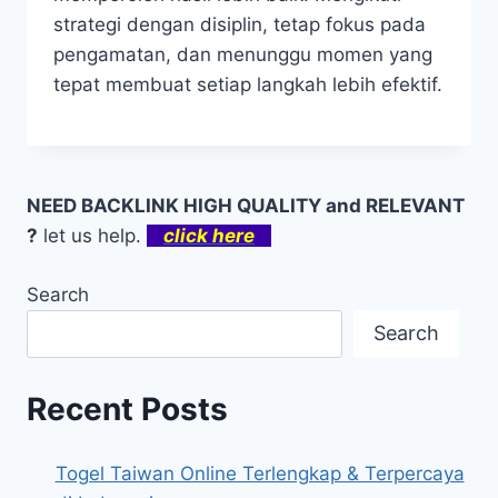
strategi dengan disiplin, tetap fokus pada
pengamatan, dan menunggu momen yang
tepat membuat setiap langkah lebih efektif.
NEED BACKLINK HIGH QUALITY and RELEVANT
?
let us help.
click here
Search
Search
Recent Posts
Togel Taiwan Online Terlengkap & Terpercaya