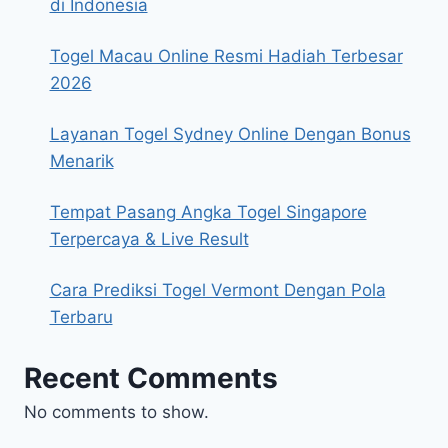
di Indonesia
Togel Macau Online Resmi Hadiah Terbesar
2026
Layanan Togel Sydney Online Dengan Bonus
Menarik
Tempat Pasang Angka Togel Singapore
Terpercaya & Live Result
Cara Prediksi Togel Vermont Dengan Pola
Terbaru
Recent Comments
No comments to show.