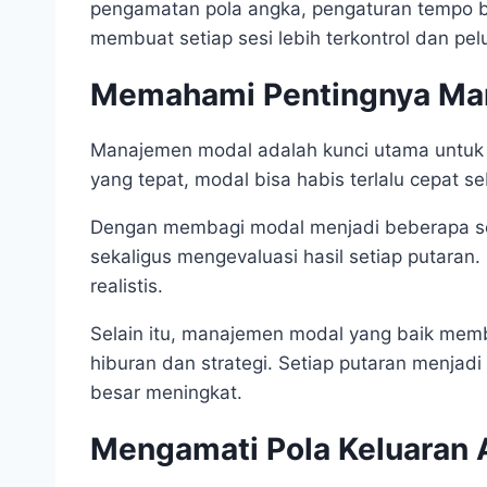
pengamatan pola angka, pengaturan tempo be
membuat setiap sesi lebih terkontrol dan pel
Memahami Pentingnya Ma
Manajemen modal adalah kunci utama untuk 
yang tepat, modal bisa habis terlalu cepat se
Dengan membagi modal menjadi beberapa ses
sekaligus mengevaluasi hasil setiap putaran.
realistis.
Selain itu, manajemen modal yang baik me
hiburan dan strategi. Setiap putaran menjadi
besar meningkat.
Mengamati Pola Keluaran