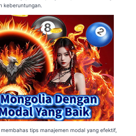
n keberuntungan.
membahas tips manajemen modal yang efektif,