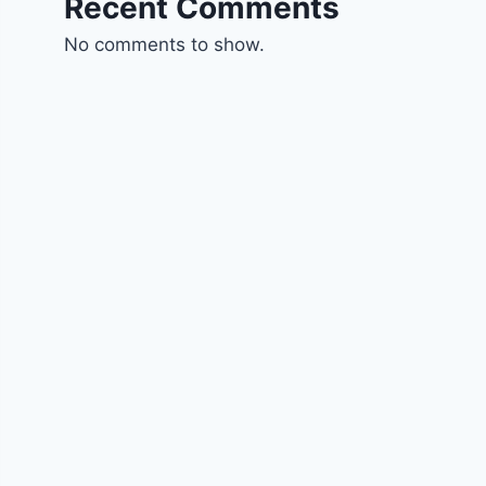
Recent Comments
No comments to show.