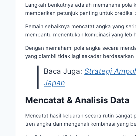
Langkah berikutnya adalah memahami pola k
memberikan petunjuk penting untuk prediksi 
Pemain sebaiknya mencatat angka yang sering
membantu menentukan kombinasi yang lebih r
Dengan memahami pola angka secara mendala
yang diambil tidak lagi sekadar berdasarkan in
Baca Juga:
Strategi Ampuh
Japan
Mencatat & Analisis Data
Mencatat hasil keluaran secara rutin sangat 
tren angka dan mengenali kombinasi yang be