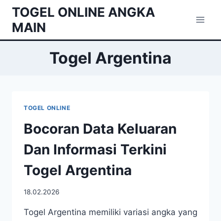
Skip
TOGEL ONLINE ANGKA
to
MAIN
content
Togel Argentina
TOGEL ONLINE
Bocoran Data Keluaran
Dan Informasi Terkini
Togel Argentina
18.02.2026
Togel Argentina memiliki variasi angka yang