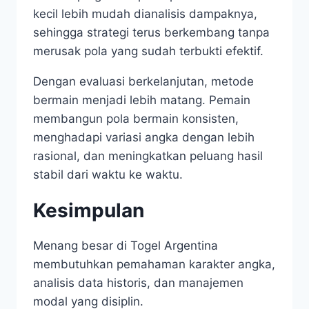
kecil lebih mudah dianalisis dampaknya,
sehingga strategi terus berkembang tanpa
merusak pola yang sudah terbukti efektif.
Dengan evaluasi berkelanjutan, metode
bermain menjadi lebih matang. Pemain
membangun pola bermain konsisten,
menghadapi variasi angka dengan lebih
rasional, dan meningkatkan peluang hasil
stabil dari waktu ke waktu.
Kesimpulan
Menang besar di Togel Argentina
membutuhkan pemahaman karakter angka,
analisis data historis, dan manajemen
modal yang disiplin.