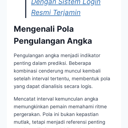
Dengan Sistem Login
Resmi Terjamin
Mengenali Pola
Pengulangan Angka
Pengulangan angka menjadi indikator
penting dalam prediksi. Beberapa
kombinasi cenderung muncul kembali
setelah interval tertentu, membentuk pola
yang dapat dianalisis secara logis.
Mencatat interval kemunculan angka
memungkinkan pemain memahami ritme
pergerakan. Pola ini bukan kepastian
mutlak, tetapi menjadi referensi penting