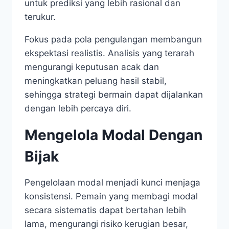
untuk prediksi yang lebih rasional dan
terukur.
Fokus pada pola pengulangan membangun
ekspektasi realistis. Analisis yang terarah
mengurangi keputusan acak dan
meningkatkan peluang hasil stabil,
sehingga strategi bermain dapat dijalankan
dengan lebih percaya diri.
Mengelola Modal Dengan
Bijak
Pengelolaan modal menjadi kunci menjaga
konsistensi. Pemain yang membagi modal
secara sistematis dapat bertahan lebih
lama, mengurangi risiko kerugian besar,