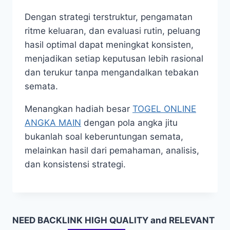
Dengan strategi terstruktur, pengamatan
ritme keluaran, dan evaluasi rutin, peluang
hasil optimal dapat meningkat konsisten,
menjadikan setiap keputusan lebih rasional
dan terukur tanpa mengandalkan tebakan
semata.
Menangkan hadiah besar
TOGEL ONLINE
ANGKA MAIN
dengan pola angka jitu
bukanlah soal keberuntungan semata,
melainkan hasil dari pemahaman, analisis,
dan konsistensi strategi.
NEED BACKLINK HIGH QUALITY and RELEVANT