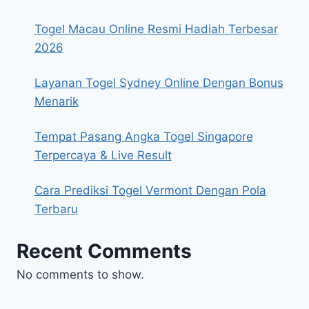
Togel Macau Online Resmi Hadiah Terbesar
2026
Layanan Togel Sydney Online Dengan Bonus
Menarik
Tempat Pasang Angka Togel Singapore
Terpercaya & Live Result
Cara Prediksi Togel Vermont Dengan Pola
Terbaru
Recent Comments
No comments to show.