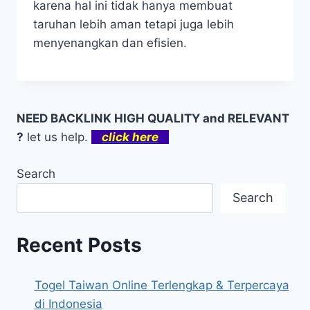
karena hal ini tidak hanya membuat
taruhan lebih aman tetapi juga lebih
menyenangkan dan efisien.
NEED BACKLINK HIGH QUALITY and RELEVANT
?
let us help.
click here
Search
Search
Recent Posts
Togel Taiwan Online Terlengkap & Terpercaya
di Indonesia