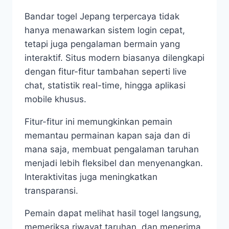
Bandar togel Jepang terpercaya tidak
hanya menawarkan sistem login cepat,
tetapi juga pengalaman bermain yang
interaktif. Situs modern biasanya dilengkapi
dengan fitur-fitur tambahan seperti live
chat, statistik real-time, hingga aplikasi
mobile khusus.
Fitur-fitur ini memungkinkan pemain
memantau permainan kapan saja dan di
mana saja, membuat pengalaman taruhan
menjadi lebih fleksibel dan menyenangkan.
Interaktivitas juga meningkatkan
transparansi.
Pemain dapat melihat hasil togel langsung,
memeriksa riwayat taruhan, dan menerima