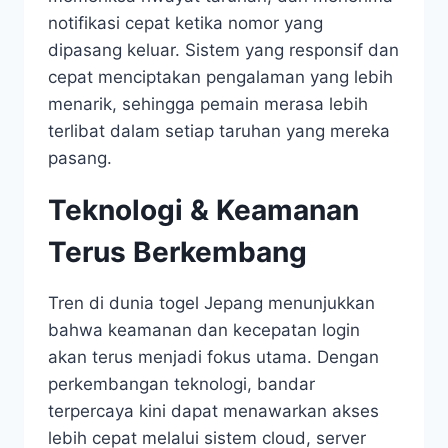
notifikasi cepat ketika nomor yang
dipasang keluar. Sistem yang responsif dan
cepat menciptakan pengalaman yang lebih
menarik, sehingga pemain merasa lebih
terlibat dalam setiap taruhan yang mereka
pasang.
Teknologi & Keamanan
Terus Berkembang
Tren di dunia togel Jepang menunjukkan
bahwa keamanan dan kecepatan login
akan terus menjadi fokus utama. Dengan
perkembangan teknologi, bandar
terpercaya kini dapat menawarkan akses
lebih cepat melalui sistem cloud, server