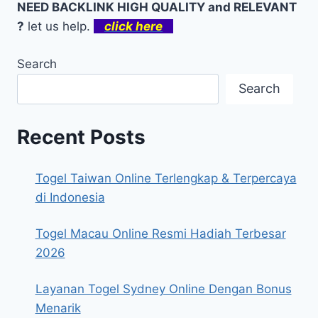
NEED BACKLINK HIGH QUALITY and RELEVANT
?
let us help.
click here
Search
Search
Recent Posts
Togel Taiwan Online Terlengkap & Terpercaya
di Indonesia
Togel Macau Online Resmi Hadiah Terbesar
2026
Layanan Togel Sydney Online Dengan Bonus
Menarik