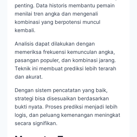
penting. Data historis membantu pemain
menilai tren angka dan mengenali
kombinasi yang berpotensi muncul
kembali.
Analisis dapat dilakukan dengan
memeriksa frekuensi kemunculan angka,
pasangan populer, dan kombinasi jarang.
Teknik ini membuat prediksi lebih terarah
dan akurat.
Dengan sistem pencatatan yang baik,
strategi bisa disesuaikan berdasarkan
bukti nyata. Proses prediksi menjadi lebih
logis, dan peluang kemenangan meningkat
secara signifikan.