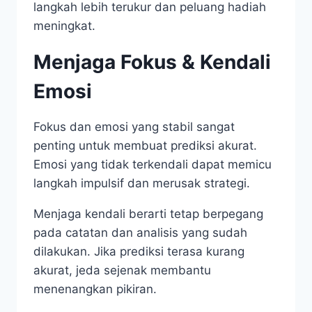
langkah lebih terukur dan peluang hadiah
meningkat.
Menjaga Fokus & Kendali
Emosi
Fokus dan emosi yang stabil sangat
penting untuk membuat prediksi akurat.
Emosi yang tidak terkendali dapat memicu
langkah impulsif dan merusak strategi.
Menjaga kendali berarti tetap berpegang
pada catatan dan analisis yang sudah
dilakukan. Jika prediksi terasa kurang
akurat, jeda sejenak membantu
menenangkan pikiran.