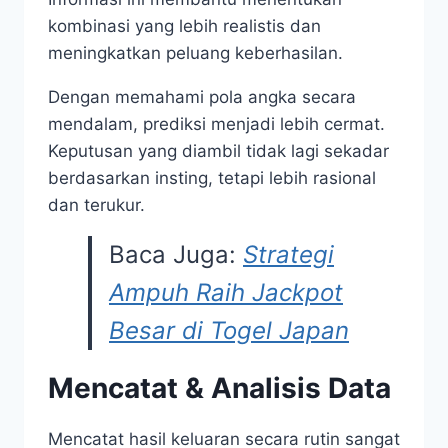
kombinasi yang lebih realistis dan
meningkatkan peluang keberhasilan.
Dengan memahami pola angka secara
mendalam, prediksi menjadi lebih cermat.
Keputusan yang diambil tidak lagi sekadar
berdasarkan insting, tetapi lebih rasional
dan terukur.
Baca Juga:
Strategi
Ampuh Raih Jackpot
Besar di Togel Japan
Mencatat & Analisis Data
Mencatat hasil keluaran secara rutin sangat