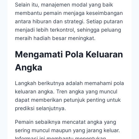
Selain itu, manajemen modal yang baik
membantu pemain menjaga keseimbangan
antara hiburan dan strategi. Setiap putaran
menjadi lebih terkontrol, sehingga peluang
meraih hadiah besar meningkat.
Mengamati Pola Keluaran
Angka
Langkah berikutnya adalah memahami pola
keluaran angka. Tren angka yang muncul
dapat memberikan petunjuk penting untuk
prediksi selanjutnya.
Pemain sebaiknya mencatat angka yang
sering muncul maupun yang jarang keluar.
Informasi ini membantu menentukan