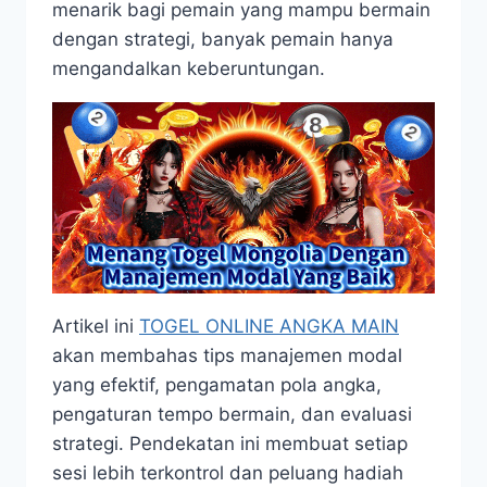
menarik bagi pemain yang mampu bermain
dengan strategi, banyak pemain hanya
mengandalkan keberuntungan.
Artikel ini
TOGEL ONLINE ANGKA MAIN
akan membahas tips manajemen modal
yang efektif, pengamatan pola angka,
pengaturan tempo bermain, dan evaluasi
strategi. Pendekatan ini membuat setiap
sesi lebih terkontrol dan peluang hadiah