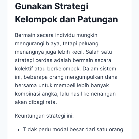
Gunakan Strategi
Kelompok dan Patungan
Bermain secara individu mungkin
mengurangi biaya, tetapi peluang
menangnya juga lebih kecil. Salah satu
strategi cerdas adalah bermain secara
kolektif atau berkelompok. Dalam sistem
ini, beberapa orang mengumpulkan dana
bersama untuk membeli lebih banyak
kombinasi angka, lalu hasil kemenangan
akan dibagi rata.
Keuntungan strategi ini:
Tidak perlu modal besar dari satu orang