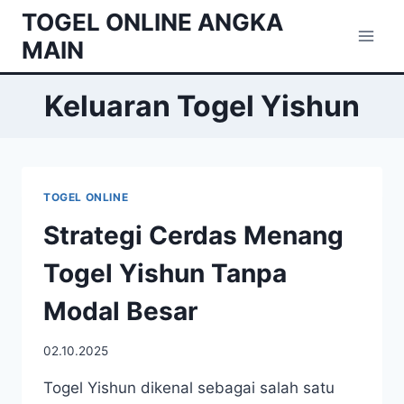
Skip
TOGEL ONLINE ANGKA
to
MAIN
content
Keluaran Togel Yishun
TOGEL ONLINE
Strategi Cerdas Menang
Togel Yishun Tanpa
Modal Besar
02.10.2025
Togel Yishun dikenal sebagai salah satu