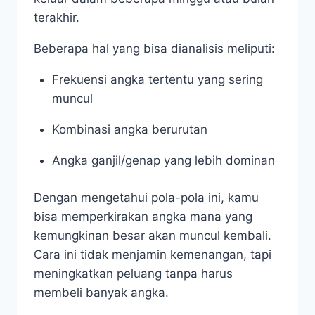
terakhir.
Beberapa hal yang bisa dianalisis meliputi:
Frekuensi angka tertentu yang sering
muncul
Kombinasi angka berurutan
Angka ganjil/genap yang lebih dominan
Dengan mengetahui pola-pola ini, kamu
bisa memperkirakan angka mana yang
kemungkinan besar akan muncul kembali.
Cara ini tidak menjamin kemenangan, tapi
meningkatkan peluang tanpa harus
membeli banyak angka.