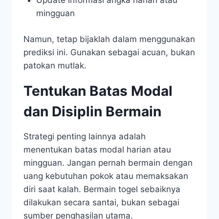
Update informasi angka harian atau
mingguan
Namun, tetap bijaklah dalam menggunakan
prediksi ini. Gunakan sebagai acuan, bukan
patokan mutlak.
Tentukan Batas Modal
dan Disiplin Bermain
Strategi penting lainnya adalah
menentukan batas modal harian atau
mingguan. Jangan pernah bermain dengan
uang kebutuhan pokok atau memaksakan
diri saat kalah. Bermain togel sebaiknya
dilakukan secara santai, bukan sebagai
sumber penghasilan utama.