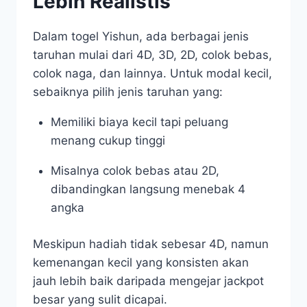
Lebih Realistis
Dalam togel Yishun, ada berbagai jenis
taruhan mulai dari 4D, 3D, 2D, colok bebas,
colok naga, dan lainnya. Untuk modal kecil,
sebaiknya pilih jenis taruhan yang:
Memiliki biaya kecil tapi peluang
menang cukup tinggi
Misalnya colok bebas atau 2D,
dibandingkan langsung menebak 4
angka
Meskipun hadiah tidak sebesar 4D, namun
kemenangan kecil yang konsisten akan
jauh lebih baik daripada mengejar jackpot
besar yang sulit dicapai.