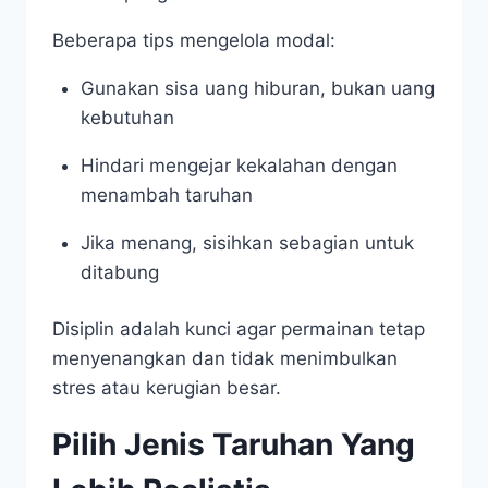
Beberapa tips mengelola modal:
Gunakan sisa uang hiburan, bukan uang
kebutuhan
Hindari mengejar kekalahan dengan
menambah taruhan
Jika menang, sisihkan sebagian untuk
ditabung
Disiplin adalah kunci agar permainan tetap
menyenangkan dan tidak menimbulkan
stres atau kerugian besar.
Pilih Jenis Taruhan Yang