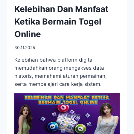
Kelebihan Dan Manfaat
Ketika Bermain Togel
Online
30.11.2025
Kelebihan bahwa platform digital
memudahkan orang mengakses data
historis, memahami aturan permainan,
serta mempelajari cara kerja sistem.