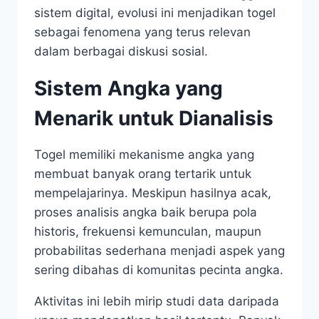
sistem digital, evolusi ini menjadikan togel
sebagai fenomena yang terus relevan
dalam berbagai diskusi sosial.
Sistem Angka yang
Menarik untuk Dianalisis
Togel memiliki mekanisme angka yang
membuat banyak orang tertarik untuk
mempelajarinya. Meskipun hasilnya acak,
proses analisis angka baik berupa pola
historis, frekuensi kemunculan, maupun
probabilitas sederhana menjadi aspek yang
sering dibahas di komunitas pecinta angka.
Aktivitas ini lebih mirip studi data daripada