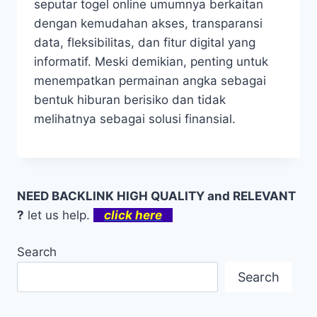
seputar togel online umumnya berkaitan
dengan kemudahan akses, transparansi
data, fleksibilitas, dan fitur digital yang
informatif. Meski demikian, penting untuk
menempatkan permainan angka sebagai
bentuk hiburan berisiko dan tidak
melihatnya sebagai solusi finansial.
NEED BACKLINK HIGH QUALITY and RELEVANT
?
let us help.
click here
Search
Search