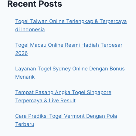
Recent Posts
Togel Taiwan Online Terlengkap & Terpercaya
di Indonesia
Togel Macau Online Resmi Hadiah Terbesar
2026
Layanan Togel Sydney Online Dengan Bonus
Menarik
Tempat Pasang Angka Togel Singapore
Terpercaya & Live Result
Cara Prediksi Togel Vermont Dengan Pola
Terbaru