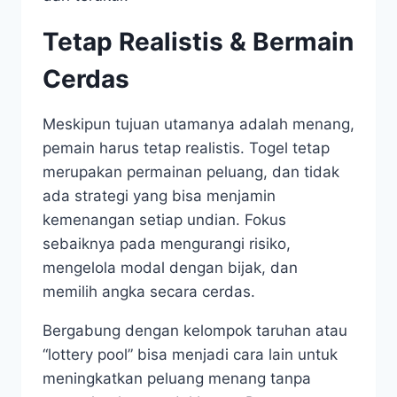
Tetap Realistis & Bermain
Cerdas
Meskipun tujuan utamanya adalah menang,
pemain harus tetap realistis. Togel tetap
merupakan permainan peluang, dan tidak
ada strategi yang bisa menjamin
kemenangan setiap undian. Fokus
sebaiknya pada mengurangi risiko,
mengelola modal dengan bijak, dan
memilih angka secara cerdas.
Bergabung dengan kelompok taruhan atau
“lottery pool” bisa menjadi cara lain untuk
meningkatkan peluang menang tanpa