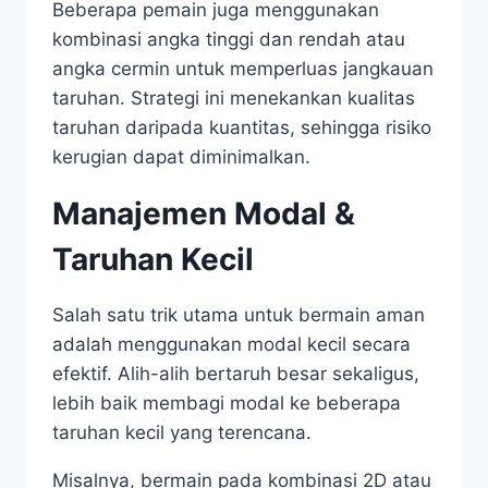
Beberapa pemain juga menggunakan
kombinasi angka tinggi dan rendah atau
angka cermin untuk memperluas jangkauan
taruhan. Strategi ini menekankan kualitas
taruhan daripada kuantitas, sehingga risiko
kerugian dapat diminimalkan.
Manajemen Modal &
Taruhan Kecil
Salah satu trik utama untuk bermain aman
adalah menggunakan modal kecil secara
efektif. Alih-alih bertaruh besar sekaligus,
lebih baik membagi modal ke beberapa
taruhan kecil yang terencana.
Misalnya, bermain pada kombinasi 2D atau