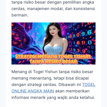
tanpa risiko besar dengan pemilihan angka
cerdas, manajemen modal, dan konsistensi
bermain.
Menang di
Togel Yishun
tanpa risiko besar
memang menantang, tetapi bisa dicapai
dengan strategi cerdas. Dibawah ini
TOGEL
ONLINE ANGKA MAIN
akan memberikan
informasi menarik yang wajib anda ketahui.