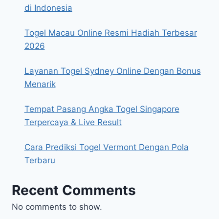
di Indonesia
Togel Macau Online Resmi Hadiah Terbesar
2026
Layanan Togel Sydney Online Dengan Bonus
Menarik
Tempat Pasang Angka Togel Singapore
Terpercaya & Live Result
Cara Prediksi Togel Vermont Dengan Pola
Terbaru
Recent Comments
No comments to show.