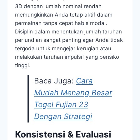
3D dengan jumlah nominal rendah
memungkinkan Anda tetap aktif dalam
permainan tanpa cepat habis modal.
Disiplin dalam menentukan jumlah taruhan
per undian sangat penting agar Anda tidak
tergoda untuk mengejar kerugian atau
melakukan taruhan impulsif yang berisiko
tinggi.
Baca Juga:
Cara
Mudah Menang Besar
Togel Fujian 23
Dengan Strategi
Konsistensi & Evaluasi