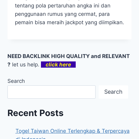
tentang pola pertaruhan angka ini dan
penggunaan rumus yang cermat, para
pemain bisa meraih jackpot yang diimpikan.
NEED BACKLINK HIGH QUALITY and RELEVANT
?
let us help.
click here
Search
Search
Recent Posts
Togel Taiwan Online Terlengkap & Terpercaya