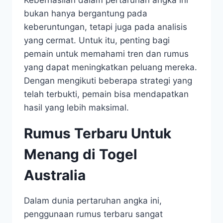
Keberhasilan dalam pertaruhan angka ini
bukan hanya bergantung pada
keberuntungan, tetapi juga pada analisis
yang cermat. Untuk itu, penting bagi
pemain untuk memahami tren dan rumus
yang dapat meningkatkan peluang mereka.
Dengan mengikuti beberapa strategi yang
telah terbukti, pemain bisa mendapatkan
hasil yang lebih maksimal.
Rumus Terbaru Untuk
Menang di Togel
Australia
Dalam dunia pertaruhan angka ini,
penggunaan rumus terbaru sangat