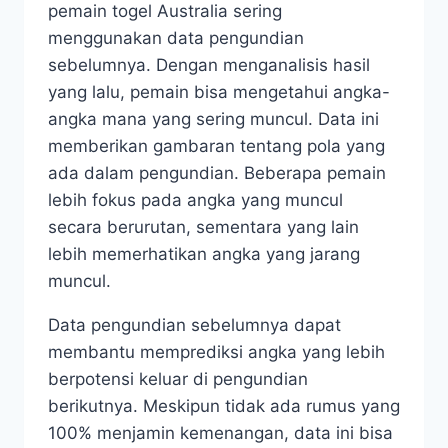
pemain togel Australia sering
menggunakan data pengundian
sebelumnya. Dengan menganalisis hasil
yang lalu, pemain bisa mengetahui angka-
angka mana yang sering muncul. Data ini
memberikan gambaran tentang pola yang
ada dalam pengundian. Beberapa pemain
lebih fokus pada angka yang muncul
secara berurutan, sementara yang lain
lebih memerhatikan angka yang jarang
muncul.
Data pengundian sebelumnya dapat
membantu memprediksi angka yang lebih
berpotensi keluar di pengundian
berikutnya. Meskipun tidak ada rumus yang
100% menjamin kemenangan, data ini bisa