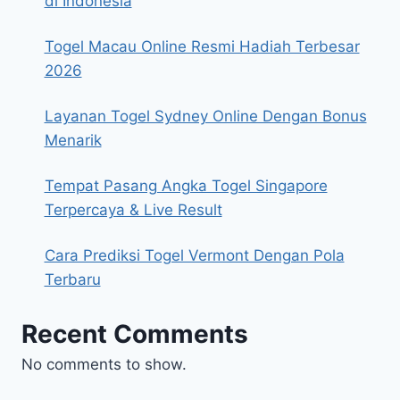
di Indonesia
Togel Macau Online Resmi Hadiah Terbesar
2026
Layanan Togel Sydney Online Dengan Bonus
Menarik
Tempat Pasang Angka Togel Singapore
Terpercaya & Live Result
Cara Prediksi Togel Vermont Dengan Pola
Terbaru
Recent Comments
No comments to show.