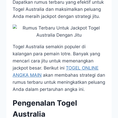
Dapatkan rumus terbaru yang efektif untuk
Togel Australia dan maksimalkan peluang
Anda meraih jackpot dengan strategi jitu.
Togel Australia semakin populer di
kalangan para pemain lotre. Banyak yang
mencari cara jitu untuk memenangkan
jackpot besar. Berikut ini
TOGEL ONLINE
ANGKA MAIN
akan membahas strategi dan
rumus terbaru untuk meningkatkan peluang
Anda dalam pertaruhan angka ini.
Pengenalan Togel
Australia