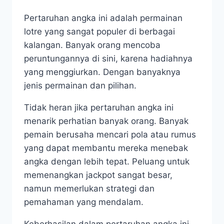
Pertaruhan angka ini adalah permainan
lotre yang sangat populer di berbagai
kalangan. Banyak orang mencoba
peruntungannya di sini, karena hadiahnya
yang menggiurkan. Dengan banyaknya
jenis permainan dan pilihan.
Tidak heran jika pertaruhan angka ini
menarik perhatian banyak orang. Banyak
pemain berusaha mencari pola atau rumus
yang dapat membantu mereka menebak
angka dengan lebih tepat. Peluang untuk
memenangkan jackpot sangat besar,
namun memerlukan strategi dan
pemahaman yang mendalam.