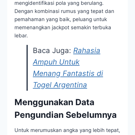
mengidentifikasi pola yang berulang.
Dengan kombinasi rumus yang tepat dan
pemahaman yang baik, peluang untuk
memenangkan jackpot semakin terbuka
lebar.
Baca Juga:
Rahasia
Ampuh Untuk
Menang Fantastis di
Togel Argentina
Menggunakan Data
Pengundian Sebelumnya
Untuk merumuskan angka yang lebih tepat,