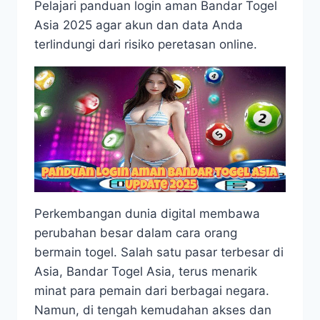
Pelajari panduan login aman Bandar Togel
Asia 2025 agar akun dan data Anda
terlindungi dari risiko peretasan online.
Perkembangan dunia digital membawa
perubahan besar dalam cara orang
bermain togel. Salah satu pasar terbesar di
Asia, Bandar Togel Asia, terus menarik
minat para pemain dari berbagai negara.
Namun, di tengah kemudahan akses dan