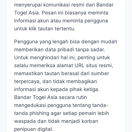
menyerupai komunikasi resmi dari Bandar
Togel Asia. Pesan ini biasanya meminta
informasi akun atau meminta pengguna
untuk klik tautan tertentu.
Pengguna yang lengah bisa dengan mudah
memberikan data pribadi tanpa sadar.
Untuk menghindari hal ini, penting untuk
selalu memeriksa alamat URL situs resmi,
memastikan tautan berasal dari sumber
terpercaya, dan tidak membagikan
informasi akun kepada pihak ketiga.
Bandar Togel Asia secara rutin
mengedukasi pengguna tentang tanda-
tanda phishing agar setiap pemain lebih
waspada dan tidak menjadi korban
penipuan digital.