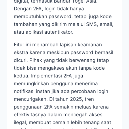
digital, termasuk Bandar Togel Asia.
Dengan 2FA, login tidak hanya
membutuhkan password, tetapi juga kode
tambahan yang dikirim melalui SMS, email,
atau aplikasi autentikator.
Fitur ini menambah lapisan keamanan
ekstra karena meskipun password berhasil
dicuri. Pihak yang tidak berwenang tetap
tidak bisa mengakses akun tanpa kode
kedua. Implementasi 2FA juga
memungkinkan pengguna menerima
notifikasi instan jika ada percobaan login
mencurigakan. Di tahun 2025, tren
penggunaan 2FA semakin meluas karena
efektivitasnya dalam mencegah akses
ilegal, membuat pemain lebih tenang saat