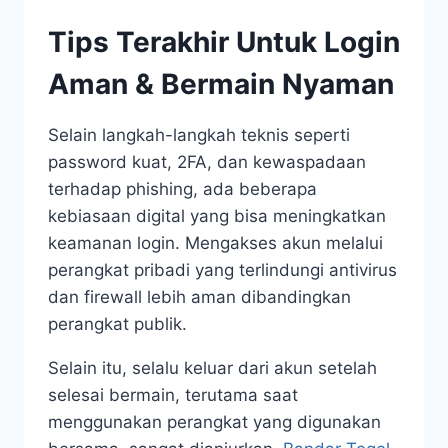
Tips Terakhir Untuk Login
Aman & Bermain Nyaman
Selain langkah-langkah teknis seperti
password kuat, 2FA, dan kewaspadaan
terhadap phishing, ada beberapa
kebiasaan digital yang bisa meningkatkan
keamanan login. Mengakses akun melalui
perangkat pribadi yang terlindungi antivirus
dan firewall lebih aman dibandingkan
perangkat publik.
Selain itu, selalu keluar dari akun setelah
selesai bermain, terutama saat
menggunakan perangkat yang digunakan