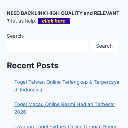
NEED BACKLINK HIGH QUALITY and RELEVANT
?
let us help.
click here
Search
Search
Recent Posts
Togel Taiwan Online Terlengkap & Terpercaya
di Indonesia
Togel Macau Online Resmi Hadiah Terbesar
2026
Layanan Togel Sydney Online Dengan Bonus