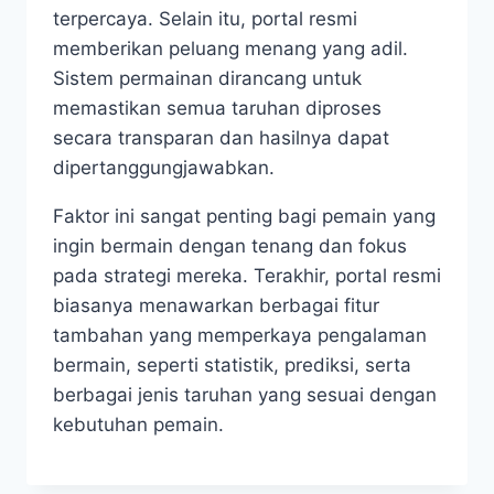
terpercaya. Selain itu, portal resmi
memberikan peluang menang yang adil.
Sistem permainan dirancang untuk
memastikan semua taruhan diproses
secara transparan dan hasilnya dapat
dipertanggungjawabkan.
Faktor ini sangat penting bagi pemain yang
ingin bermain dengan tenang dan fokus
pada strategi mereka. Terakhir, portal resmi
biasanya menawarkan berbagai fitur
tambahan yang memperkaya pengalaman
bermain, seperti statistik, prediksi, serta
berbagai jenis taruhan yang sesuai dengan
kebutuhan pemain.