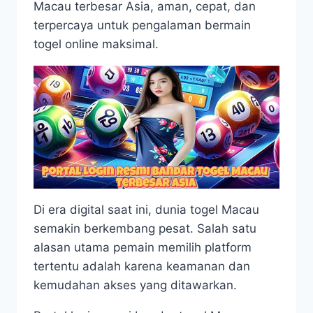
Macau terbesar Asia, aman, cepat, dan
terpercaya untuk pengalaman bermain
togel online maksimal.
Di era digital saat ini, dunia togel Macau
semakin berkembang pesat. Salah satu
alasan utama pemain memilih platform
tertentu adalah karena keamanan dan
kemudahan akses yang ditawarkan.