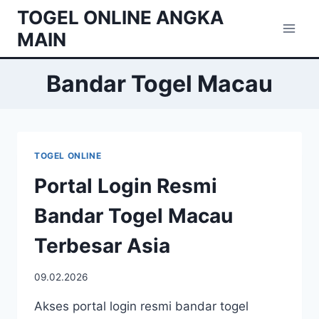
Skip
TOGEL ONLINE ANGKA
to
MAIN
content
Bandar Togel Macau
TOGEL ONLINE
Portal Login Resmi
Bandar Togel Macau
Terbesar Asia
09.02.2026
Akses portal login resmi bandar togel