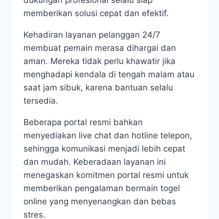
dukungan profesional selalu siap
memberikan solusi cepat dan efektif.
Kehadiran layanan pelanggan 24/7
membuat pemain merasa dihargai dan
aman. Mereka tidak perlu khawatir jika
menghadapi kendala di tengah malam atau
saat jam sibuk, karena bantuan selalu
tersedia.
Beberapa portal resmi bahkan
menyediakan live chat dan hotline telepon,
sehingga komunikasi menjadi lebih cepat
dan mudah. Keberadaan layanan ini
menegaskan komitmen portal resmi untuk
memberikan pengalaman bermain togel
online yang menyenangkan dan bebas
stres.